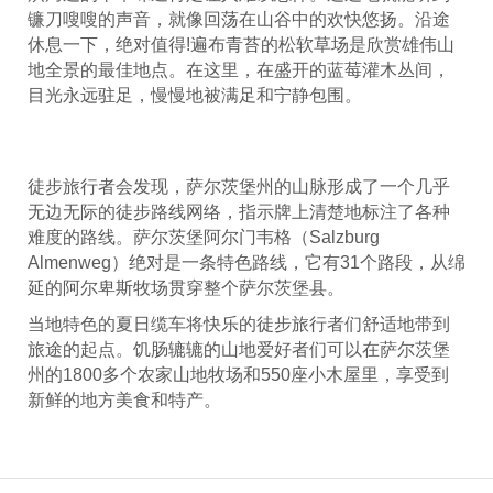
镰刀嗖嗖的声音，就像回荡在山谷中的欢快悠扬。沿途
休息一下，绝对值得!遍布青苔的松软草场是欣赏雄伟山
地全景的最佳地点。在这里，在盛开的蓝莓灌木丛间，
目光永远驻足，慢慢地被满足和宁静包围。
徒步旅行者会发现，萨尔茨堡州的山脉形成了一个几乎
无边无际的徒步路线网络，指示牌上清楚地标注了各种
难度的路线。萨尔茨堡阿尔门韦格（Salzburg
Almenweg）绝对是一条特色路线，它有31个路段，从绵
延的阿尔卑斯牧场贯穿整个萨尔茨堡县。
当地特色的夏日缆车将快乐的徒步旅行者们舒适地带到
旅途的起点。饥肠辘辘的山地爱好者们可以在萨尔茨堡
州的1800多个农家山地牧场和550座小木屋里，享受到
新鲜的地方美食和特产。