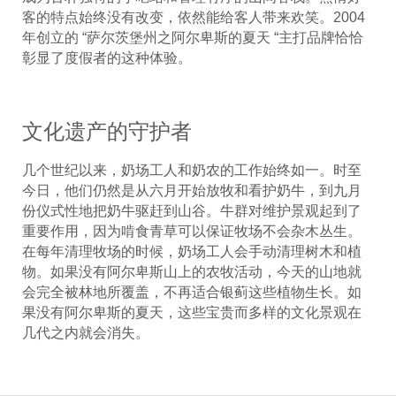
客的特点始终没有改变，依然能给客人带来欢笑。2004
年创立的 “萨尔茨堡州之阿尔卑斯的夏天 “主打品牌恰恰
彰显了度假者的这种体验。
文化遗产的守护者
几个世纪以来，奶场工人和奶农的工作始终如一。时至
今日，他们仍然是从六月开始放牧和看护奶牛，到九月
份仪式性地把奶牛驱赶到山谷。牛群对维护景观起到了
重要作用，因为啃食青草可以保证牧场不会杂木丛生。
在每年清理牧场的时候，奶场工人会手动清理树木和植
物。如果没有阿尔卑斯山上的农牧活动，今天的山地就
会完全被林地所覆盖，不再适合银蓟这些植物生长。如
果没有阿尔卑斯的夏天，这些宝贵而多样的文化景观在
几代之内就会消失。